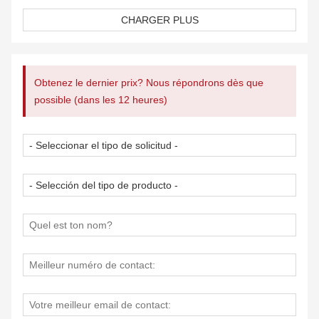
d'affaires ; Imprimez n'importe quand et n'importe où.
(Remarque : MT800 est une imprimante noir et blanc qui
CHARGER PLUS
alimente une page à la fois en raison de sa nature
d'imprimante portable, et non d'un SCANNER ou d'une
imprimante COULEUR).
Obtenez le dernier prix? Nous répondrons dès que
[Impression décente] - La qualité d'impression est correcte
possible (dans les 12 heures)
avec un texte noir fort et imperméable lisible dans les
fichiers PDF ou Word en utilisant la technologie de
transfert thermique sans encre. Pas d'encre bouchée;
Aucune fuite de toner ; En outre, nous vous
recommandons vivement d'acheter du papier brillant
HPRT car plus la surface du papier est brillante, plus la
qualité d'impression est claire. (Remarque : AirPrint n'est
actuellement pas pris en charge sur l'imprimante).
[Haute compatibilité] - Non seulement l'imprimante
portable HPRT MT800 prend en charge les téléphones
mobiles IOS et Android par connexion Bluetooth, mais elle
est également compatible avec MAC et Windows, les
ordinateurs Linux, les ordinateurs portables et fonctionne
également avec l'iPad. Sauf pour CHROMEBOOK.