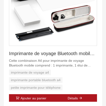
Imprimante de voyage Bluetooth mobile A4
Cette combinaison A4 pour imprimante de voyage
Bluetooth mobile comprend : 1 imprimante, 1 étui de
protection, 1 ruban dans la machine, 1 ruban non ouvert,
imprimante de voyage a4
1 câble USB, 1 paquet de papier de bonne qualité.
imprimante portable bluetooth a4
[Ultra compacité et portabilité] - La taille de l'imprimante de
petite imprimante pour téléphone
voyage portable HPRT est d'environ 2 fois celle d'un
iPhone pour tenir dans une mallette d'ordinateur portable,
Ajouter au panier
Détails
un sac à dos ou un bagage ; Particulièrement bon pour
l'impression d'urgence en déplacement ou en voyage